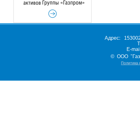
Адрес: 153002,
Т
E-ma
© ООО "Газ
Политика 