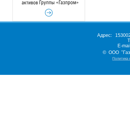
Адрес: 153002,
Т
E-ma
© ООО "Газ
Политика 