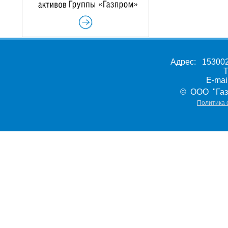
Адрес: 153002,
Т
E-ma
© ООО "Газ
Политика 