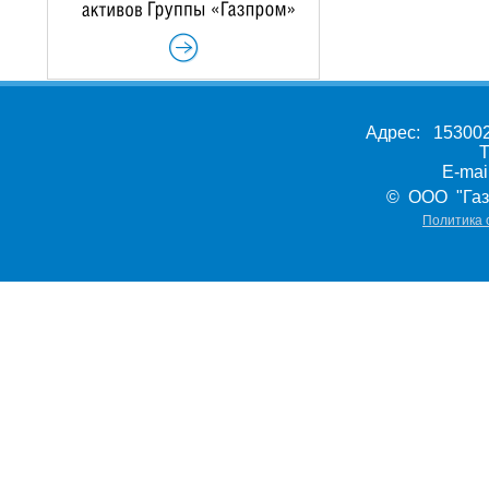
Адрес: 153002,
Т
E-ma
© ООО "Газ
Политика 