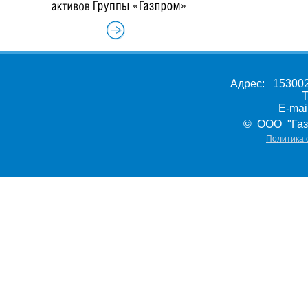
Адрес: 153002,
Т
E-ma
© ООО "Газ
Политика 