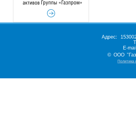
Адрес: 153002,
Т
E-ma
© ООО "Газ
Политика 