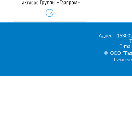
Адрес: 153002,
Т
E-ma
© ООО "Газ
Политика 