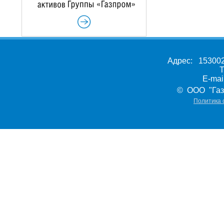
Адрес: 153002,
Т
E-ma
© ООО "Газ
Политика 