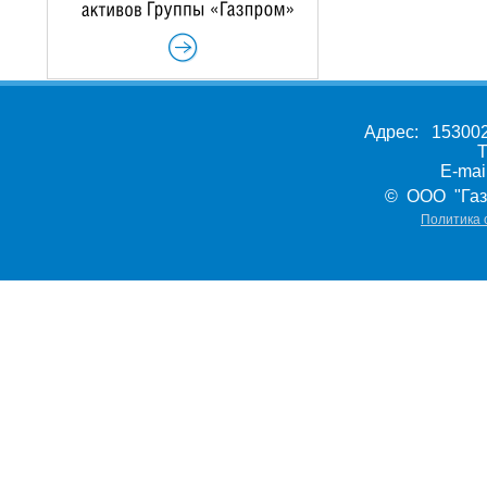
Адрес: 153002,
Т
E-ma
© ООО "Газ
Политика 