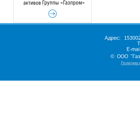
Адрес: 153002,
Т
E-ma
© ООО "Газ
Политика 