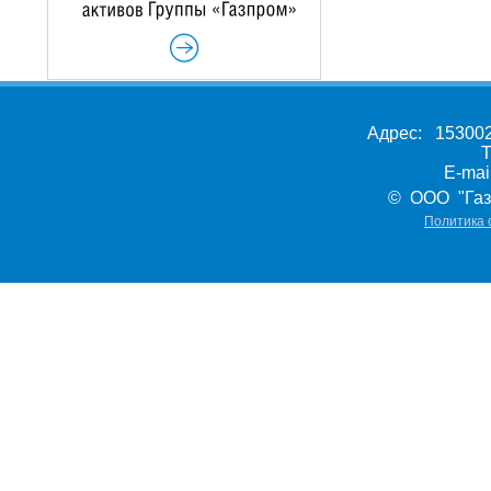
Адрес: 153002,
Т
E-ma
© ООО "Газ
Политика 