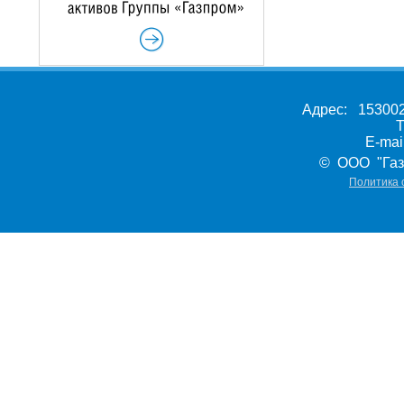
Адрес: 153002,
Т
E-ma
© ООО "Газ
Политика 