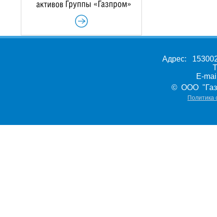
Адрес: 153002,
Т
E-ma
© ООО "Газ
Политика 