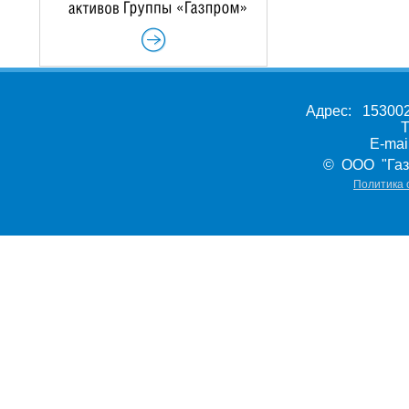
Адрес: 153002,
Т
E-ma
© ООО "Газ
Политика 