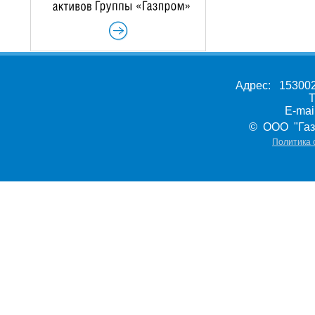
Адрес: 153002,
Т
E-ma
© ООО "Газ
Политика 