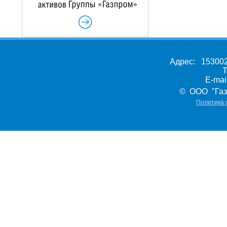
Адрес: 153002,
Т
E-ma
© ООО "Газ
Политика 