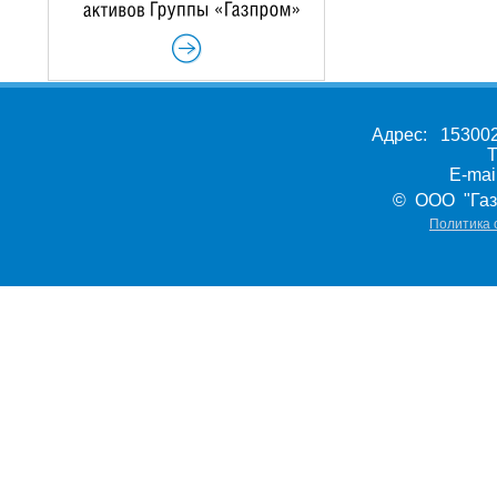
Адрес: 153002,
Т
E-ma
© ООО "Газ
Политика 