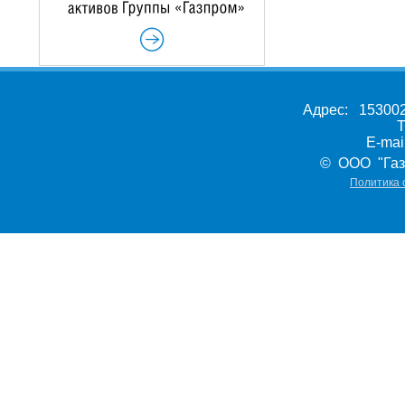
Адрес: 153002,
Т
E-ma
© ООО "Газ
Политика 