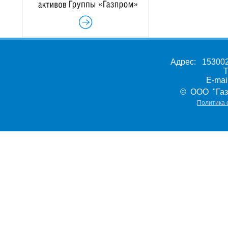
Адрес: 153002,
Т
E-ma
© ООО "Газ
Политика 