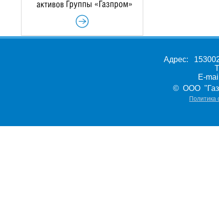
Адрес: 153002,
Т
E-ma
© ООО "Газ
Политика 