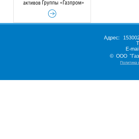
Адрес: 153002,
Т
E-ma
© ООО "Газ
Политика 