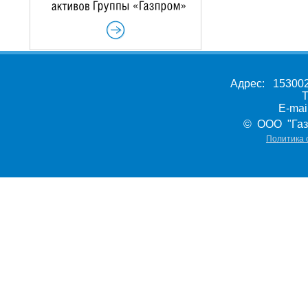
Адрес: 153002,
Т
E-ma
© ООО "Газ
Политика 