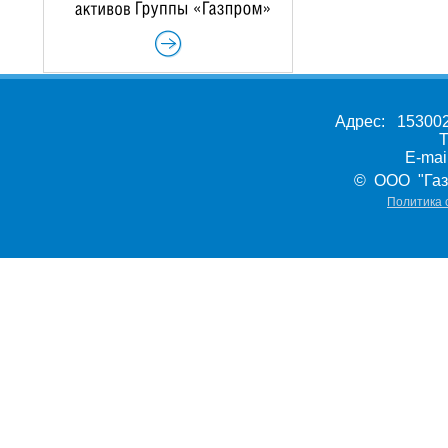
Адрес: 153002,
Т
E-ma
© ООО "Газ
Политика 