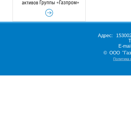
Адрес: 153002,
Т
E-ma
© ООО "Газ
Политика 