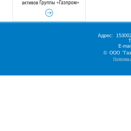
Адрес: 153002,
Т
E-ma
© ООО "Газ
Политика 