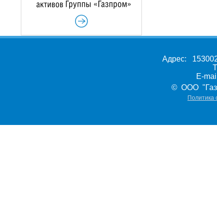
Адрес: 153002,
Т
E-ma
© ООО "Газ
Политика 