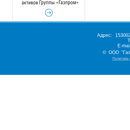
Адрес: 153002,
Т
E-ma
© ООО "Газ
Политика 