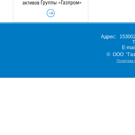
Адрес: 153002,
Т
E-ma
© ООО "Газ
Политика 