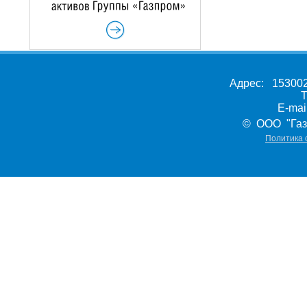
Адрес: 153002,
Т
E-ma
© ООО "Газ
Политика 