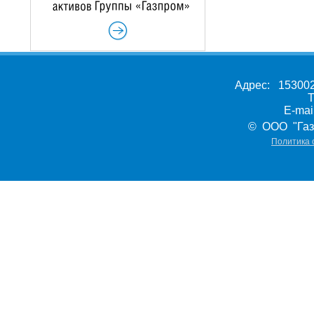
Адрес: 153002,
Т
E-ma
© ООО "Газ
Политика 