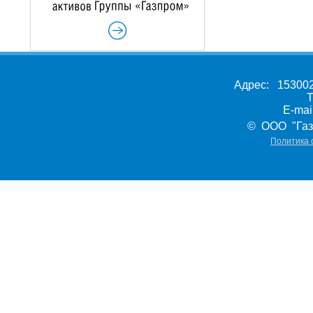
Адрес: 153002,
Т
E-ma
© ООО "Газ
Политика 