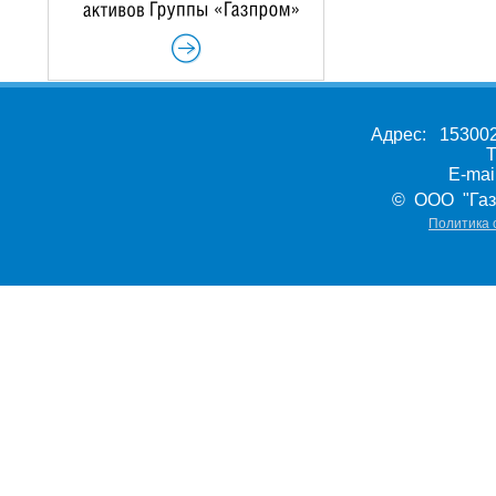
Адрес: 153002,
Т
E-ma
© ООО "Газ
Политика 