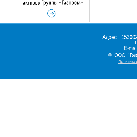
Адрес: 153002,
Т
E-ma
© ООО "Газ
Политика 