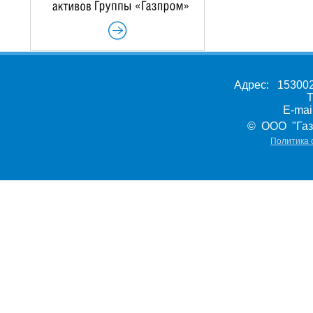
Адрес: 153002,
Т
E-ma
© ООО "Газ
Политика 