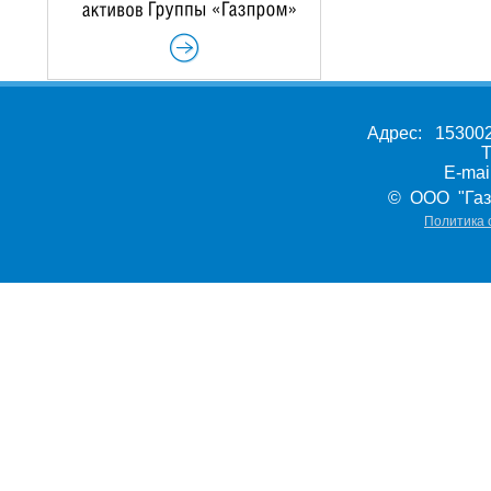
Адрес: 153002,
Т
E-ma
© ООО "Газ
Политика 