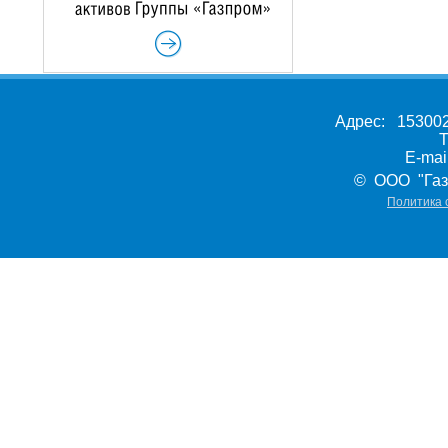
Адрес: 153002,
Т
E-ma
© ООО "Газ
Политика 