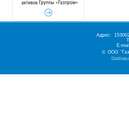
Адрес: 153002,
Т
E-ma
© ООО "Газ
Политика 