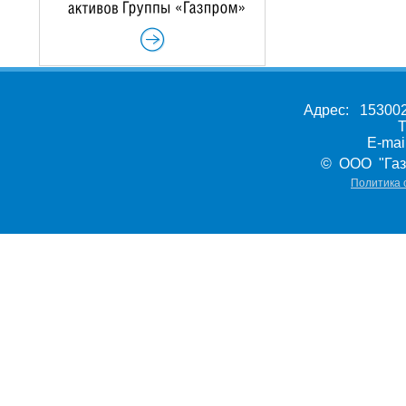
Адрес: 153002,
Т
E-ma
© ООО "Газ
Политика 