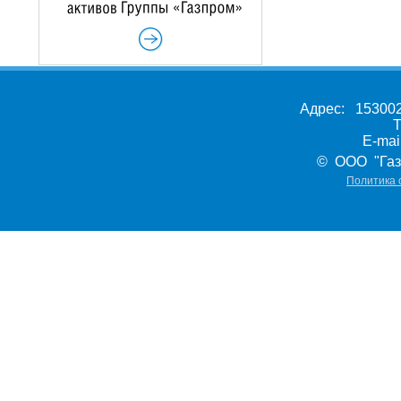
Адрес: 153002,
Т
E-ma
© ООО "Газ
Политика 