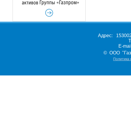
Адрес: 153002,
Т
E-ma
© ООО "Газ
Политика 