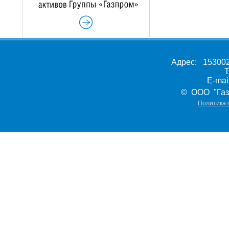
Адрес: 153002,
Т
E-ma
© ООО "Газ
Политика 