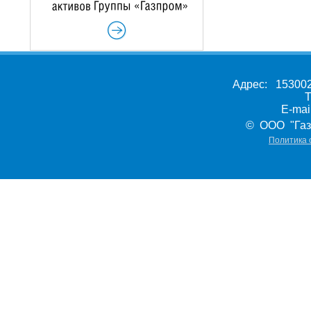
Адрес: 153002,
Т
E-ma
© ООО "Газ
Политика 