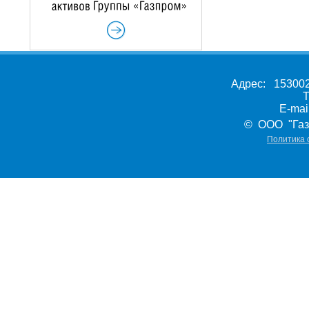
Адрес: 153002,
Т
E-ma
© ООО "Газ
Политика 