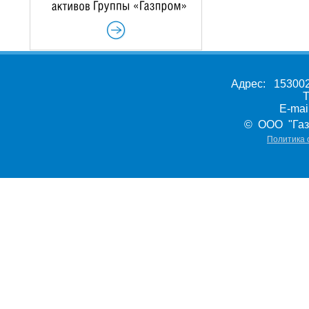
Адрес: 153002,
Т
E-ma
© ООО "Газ
Политика 