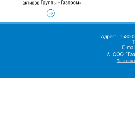
Адрес: 153002,
Т
E-ma
© ООО "Газ
Политика 