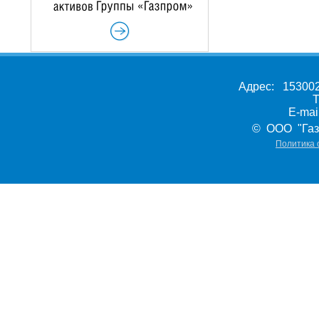
Адрес: 153002,
Т
E-ma
© ООО "Газ
Политика 