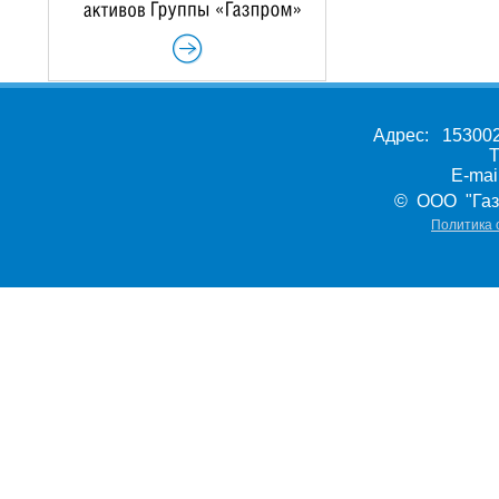
Адрес: 153002,
Т
E-ma
© ООО "Газ
Политика 