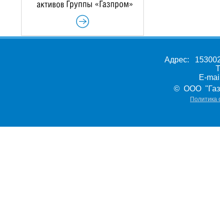
Адрес: 153002,
Т
E-ma
© ООО "Газ
Политика 