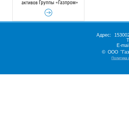
Адрес: 153002,
Т
E-ma
© ООО "Газ
Политика 