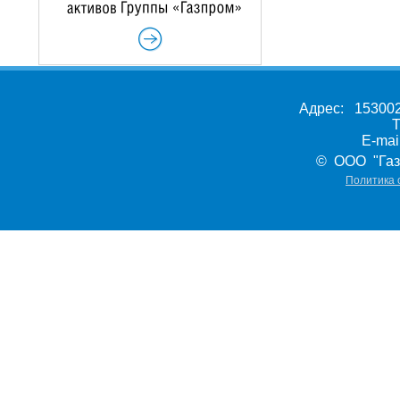
Адрес: 153002,
Т
E-ma
© ООО "Газ
Политика 